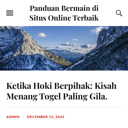
Panduan Bermain di
Situs Online Terbaik
Ketika Hoki Berpihak: Kisah
Menang Togel Paling Gila.
ADMIN
DECEMBER 13, 2025