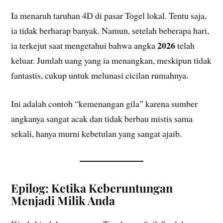
Ia menaruh taruhan 4D di pasar Togel lokal. Tentu saja,
ia tidak berharap banyak. Namun, setelah beberapa hari,
2026
ia terkejut saat mengetahui bahwa angka
telah
keluar. Jumlah uang yang ia menangkan, meskipun tidak
fantastis, cukup untuk melunasi cicilan rumahnya.
Ini adalah contoh “kemenangan gila” karena sumber
angkanya sangat acak dan tidak berbau mistis sama
sekali, hanya murni kebetulan yang sangat ajaib.
Epilog: Ketika Keberuntungan
Menjadi Milik Anda