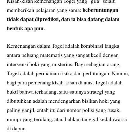
Kisah-kisah kemenangan Togel yang “gila” selalu
keberuntungan
memberikan pelajaran yang sama:
tidak dapat diprediksi, dan ia bisa datang dalam
bentuk apa pun.
Kemenangan dalam Togel adalah kombinasi langka
antara peluang matematis yang sangat kecil dengan
intervensi hoki yang misterius. Bagi sebagian orang,
Togel adalah permainan risiko dan perhitungan. Namun,
bagi para pemenang kisah-kisah di atas, Togel adalah
bukti bahwa terkadang, satu-satunya strategi yang
dibutuhkan adalah mendengarkan bisikan hoki yang
paling ganjil, entah itu dari nomor polisi yang rusak,
mimpi yang terulang, atau bahkan tanggal kedaluwarsa
di dapur.