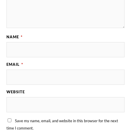
NAME
*
EMAIL
*
WEBSITE
Save my name, email, and website in this browser for the next
time I comment.