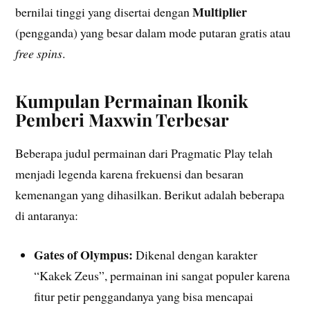
Multiplier
bernilai tinggi yang disertai dengan
(pengganda) yang besar dalam mode putaran gratis atau
free spins
.
Kumpulan Permainan Ikonik
Pemberi Maxwin Terbesar
Beberapa judul permainan dari Pragmatic Play telah
menjadi legenda karena frekuensi dan besaran
kemenangan yang dihasilkan. Berikut adalah beberapa
di antaranya:
Gates of Olympus:
Dikenal dengan karakter
“Kakek Zeus”, permainan ini sangat populer karena
fitur petir penggandanya yang bisa mencapai