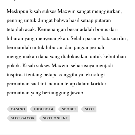
Meskipun kisah sukses Maxwin sangat menggiurkan,
penting untuk diingat bahwa hasil setiap putaran
tetaplah acak. Kemenangan besar adalah bonus dari
hiburan yang menyenangkan. Selalu pasang batasan diri,
bermainlah untuk hiburan, dan jangan pernah
menggunakan dana yang dialokasikan untuk kebutuhan
pokok. Kisah sukses Maxwin seharusnya menjadi
inspirasi tentang betapa canggihnya teknologi
permainan saat ini, namun tetap dalam koridor
permainan yang bertanggung jawab.
CASINO
JUDI BOLA
SBOBET
SLOT
SLOT GACOR
SLOT ONLINE