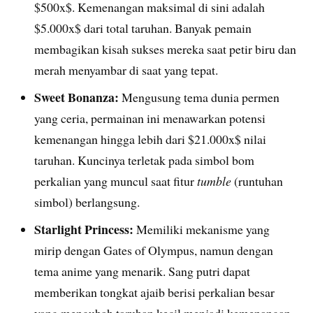
$500x$. Kemenangan maksimal di sini adalah
$5.000x$ dari total taruhan. Banyak pemain
membagikan kisah sukses mereka saat petir biru dan
merah menyambar di saat yang tepat.
Sweet Bonanza:
Mengusung tema dunia permen
yang ceria, permainan ini menawarkan potensi
kemenangan hingga lebih dari $21.000x$ nilai
taruhan. Kuncinya terletak pada simbol bom
perkalian yang muncul saat fitur
tumble
(runtuhan
simbol) berlangsung.
Starlight Princess:
Memiliki mekanisme yang
mirip dengan Gates of Olympus, namun dengan
tema anime yang menarik. Sang putri dapat
memberikan tongkat ajaib berisi perkalian besar
yang mengubah taruhan kecil menjadi kemenangan