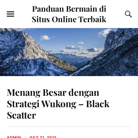
Panduan Bermain di
Situs Online Terbaik
Menang Besar dengan
Strategi Wukong – Black
Scatter
ADMIN
JULY 31, 2025