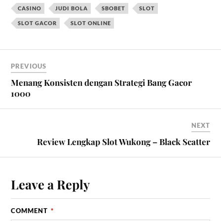
CASINO
JUDI BOLA
SBOBET
SLOT
SLOT GACOR
SLOT ONLINE
PREVIOUS
Menang Konsisten dengan Strategi Bang Gacor
1000
NEXT
Review Lengkap Slot Wukong – Black Scatter
Leave a Reply
COMMENT
*