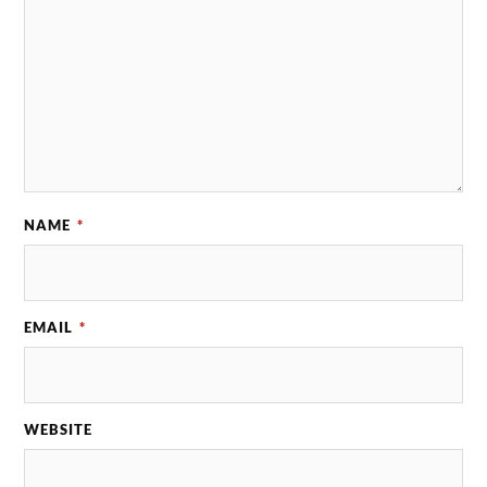
NAME
*
EMAIL
*
WEBSITE