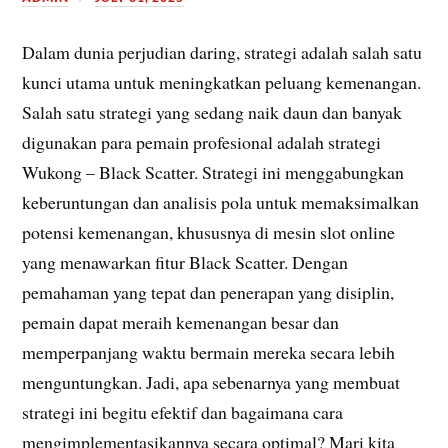
Dalam dunia perjudian daring, strategi adalah salah satu
kunci utama untuk meningkatkan peluang kemenangan.
Salah satu strategi yang sedang naik daun dan banyak
digunakan para pemain profesional adalah strategi
Wukong – Black Scatter. Strategi ini menggabungkan
keberuntungan dan analisis pola untuk memaksimalkan
potensi kemenangan, khususnya di mesin slot online
yang menawarkan fitur Black Scatter. Dengan
pemahaman yang tepat dan penerapan yang disiplin,
pemain dapat meraih kemenangan besar dan
memperpanjang waktu bermain mereka secara lebih
menguntungkan. Jadi, apa sebenarnya yang membuat
strategi ini begitu efektif dan bagaimana cara
mengimplementasikannya secara optimal? Mari kita