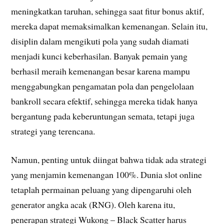
meningkatkan taruhan, sehingga saat fitur bonus aktif,
mereka dapat memaksimalkan kemenangan. Selain itu,
disiplin dalam mengikuti pola yang sudah diamati
menjadi kunci keberhasilan. Banyak pemain yang
berhasil meraih kemenangan besar karena mampu
menggabungkan pengamatan pola dan pengelolaan
bankroll secara efektif, sehingga mereka tidak hanya
bergantung pada keberuntungan semata, tetapi juga
strategi yang terencana.
Namun, penting untuk diingat bahwa tidak ada strategi
yang menjamin kemenangan 100%. Dunia slot online
tetaplah permainan peluang yang dipengaruhi oleh
generator angka acak (RNG). Oleh karena itu,
penerapan strategi Wukong – Black Scatter harus