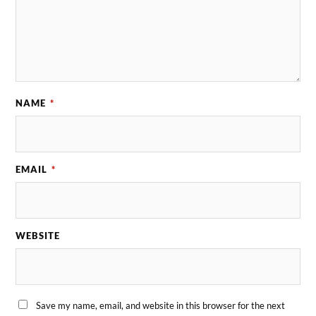
NAME
*
EMAIL
*
WEBSITE
Save my name, email, and website in this browser for the next