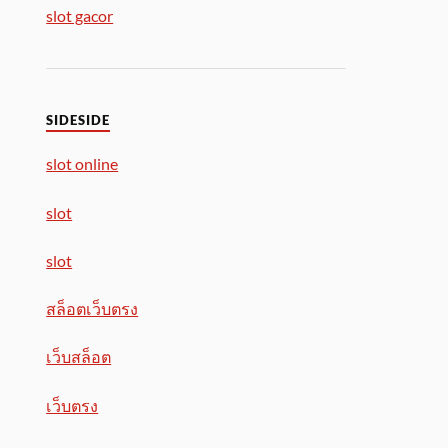
slot gacor
SIDESIDE
slot online
slot
slot
สล็อตเว็บตรง
เว็บสล็อต
เว็บตรง