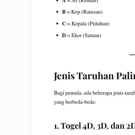
B
= Kop (Ratusan)
C
= Kepala (Puluhan)
D
= Ekor (Satuan)
Jenis Taruhan Pal
Bagi pemula, ada beberapa jenis taru
yang berbeda-beda:
1. Togel 4D, 3D, dan 2