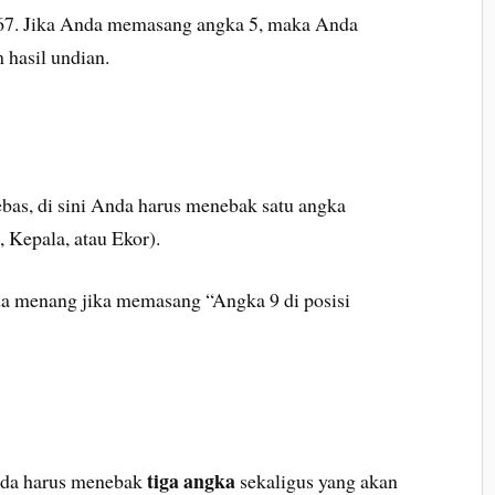
67. Jika Anda memasang angka 5, maka Anda
 hasil undian.
ebas, di sini Anda harus menebak satu angka
, Kepala, atau Ekor).
a menang jika memasang “Angka 9 di posisi
tiga angka
nda harus menebak
sekaligus yang akan