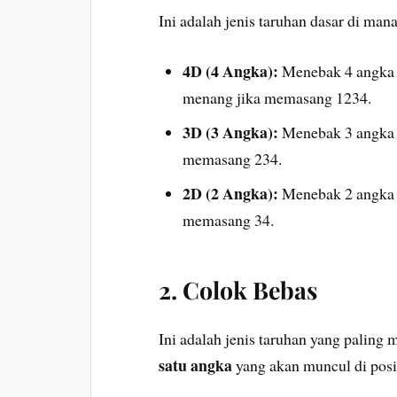
Ini adalah jenis taruhan dasar di ma
4D (4 Angka):
Menebak 4 angka t
menang jika memasang 1234.
3D (3 Angka):
Menebak 3 angka t
memasang 234.
2D (2 Angka):
Menebak 2 angka t
memasang 34.
2. Colok Bebas
Ini adalah jenis taruhan yang palin
satu angka
yang akan muncul di posis