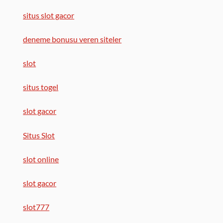
situs slot gacor
deneme bonusu veren siteler
slot
situs togel
slot gacor
Situs Slot
slot online
slot gacor
slot777