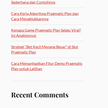
Sederhana dan Contohnya
Cara Kerja Algoritma Pragmatic Play dan
Cara Menaklukkannya
Kenapa Game Pragmatic Play Selalu Viral?
Ini Analisisnya!
Strategi “Bet Kecil Menang Besar” di Slot
Pragmatic Play
Cara Memanfaatkan Fitur Demo Pragmatic
Play untuk Latihan
Recent Comments