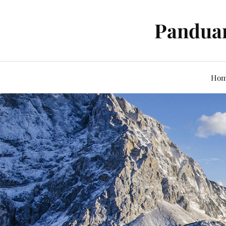
Panduan
Ho