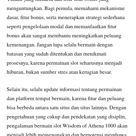
menguntungkan. Bagi pemula, memahami mekanisme
dasar, fitur bonus, serta menerapkan strategi sederhana
seperti pengelolaan modal dan memanfaatkan fitur
bonus akan sangat membantu meningkatkan peluang
kemenangan. Jangan lupa selalu bermain dengan
batasan yang sudah ditentukan dan menikmati
prosesnya, karena permainan slot seharusnya menjadi
hiburan, bukan sumber stres atau kerugian besar.
Selain itu, selalu update informasi tentang permainan
dan platform tempat bermain, karena fitur dan peluang
bisa berbeda antara satu situs dan situs lainnya. Dengan
pengetahuan yang cukup dan pendekatan yang disiplin,
pengalaman bermain slot Wisdom of Athena 1000 akan
menjadi lebih menyenangkan dan berpotensi membawa