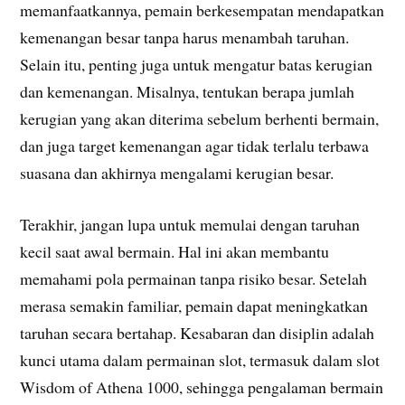
memanfaatkannya, pemain berkesempatan mendapatkan
kemenangan besar tanpa harus menambah taruhan.
Selain itu, penting juga untuk mengatur batas kerugian
dan kemenangan. Misalnya, tentukan berapa jumlah
kerugian yang akan diterima sebelum berhenti bermain,
dan juga target kemenangan agar tidak terlalu terbawa
suasana dan akhirnya mengalami kerugian besar.
Terakhir, jangan lupa untuk memulai dengan taruhan
kecil saat awal bermain. Hal ini akan membantu
memahami pola permainan tanpa risiko besar. Setelah
merasa semakin familiar, pemain dapat meningkatkan
taruhan secara bertahap. Kesabaran dan disiplin adalah
kunci utama dalam permainan slot, termasuk dalam slot
Wisdom of Athena 1000, sehingga pengalaman bermain