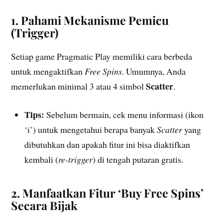
1. Pahami Mekanisme Pemicu
(Trigger)
Setiap game Pragmatic Play memiliki cara berbeda
untuk mengaktifkan
Free Spins
. Umumnya, Anda
Scatter
memerlukan minimal 3 atau 4 simbol
.
Tips:
Sebelum bermain, cek menu informasi (ikon
‘i’) untuk mengetahui berapa banyak
Scatter
yang
dibutuhkan dan apakah fitur ini bisa diaktifkan
kembali (
re-trigger
) di tengah putaran gratis.
2. Manfaatkan Fitur ‘Buy Free Spins’
Secara Bijak