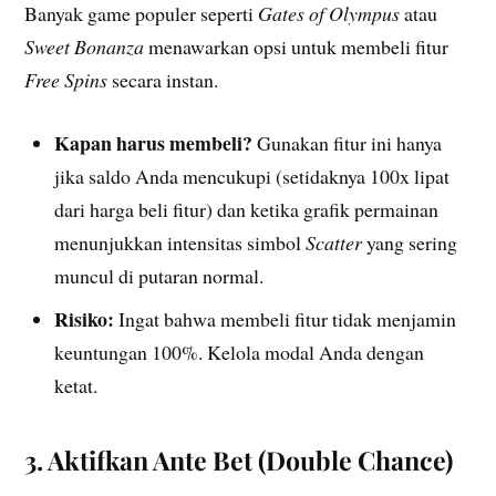
Banyak game populer seperti
Gates of Olympus
atau
Sweet Bonanza
menawarkan opsi untuk membeli fitur
Free Spins
secara instan.
Kapan harus membeli?
Gunakan fitur ini hanya
jika saldo Anda mencukupi (setidaknya 100x lipat
dari harga beli fitur) dan ketika grafik permainan
menunjukkan intensitas simbol
Scatter
yang sering
muncul di putaran normal.
Risiko:
Ingat bahwa membeli fitur tidak menjamin
keuntungan 100%. Kelola modal Anda dengan
ketat.
3. Aktifkan Ante Bet (Double Chance)