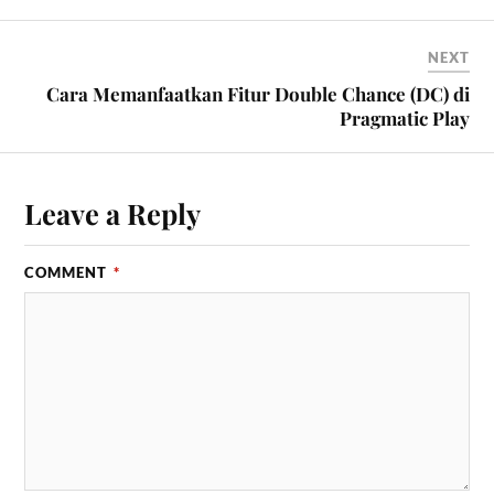
NEXT
Cara Memanfaatkan Fitur Double Chance (DC) di
Pragmatic Play
Leave a Reply
COMMENT
*