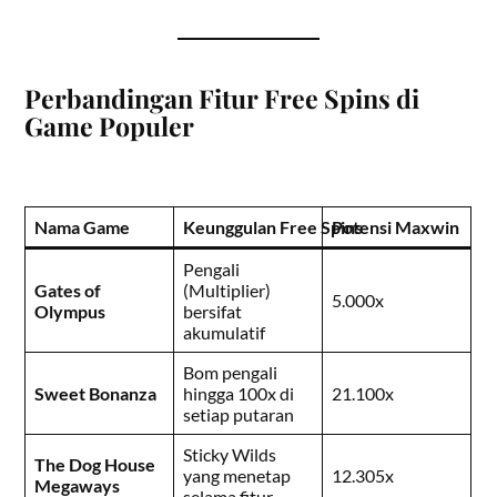
Perbandingan Fitur Free Spins di
Game Populer
Nama Game
Keunggulan Free Spins
Potensi Maxwin
Pengali
Gates of
(Multiplier)
5.000x
Olympus
bersifat
akumulatif
Bom pengali
Sweet Bonanza
hingga 100x di
21.100x
setiap putaran
Sticky Wilds
The Dog House
yang menetap
12.305x
Megaways
selama fitur