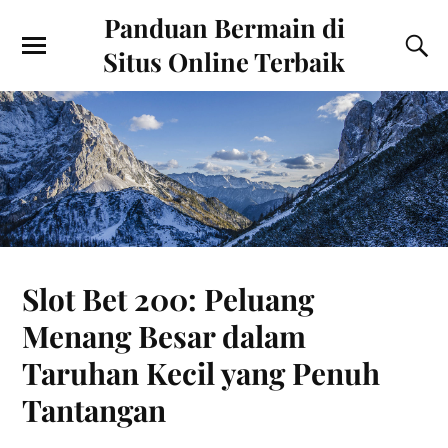
Panduan Bermain di
Situs Online Terbaik
Slot Bet 200: Peluang
Menang Besar dalam
Taruhan Kecil yang Penuh
Tantangan