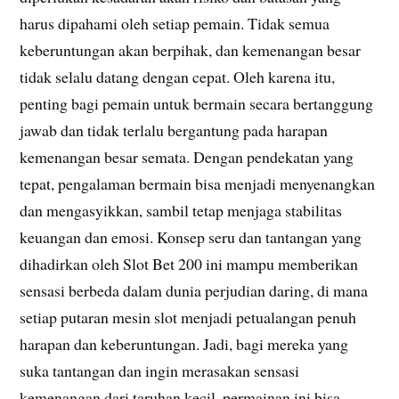
harus dipahami oleh setiap pemain. Tidak semua
keberuntungan akan berpihak, dan kemenangan besar
tidak selalu datang dengan cepat. Oleh karena itu,
penting bagi pemain untuk bermain secara bertanggung
jawab dan tidak terlalu bergantung pada harapan
kemenangan besar semata. Dengan pendekatan yang
tepat, pengalaman bermain bisa menjadi menyenangkan
dan mengasyikkan, sambil tetap menjaga stabilitas
keuangan dan emosi. Konsep seru dan tantangan yang
dihadirkan oleh Slot Bet 200 ini mampu memberikan
sensasi berbeda dalam dunia perjudian daring, di mana
setiap putaran mesin slot menjadi petualangan penuh
harapan dan keberuntungan. Jadi, bagi mereka yang
suka tantangan dan ingin merasakan sensasi
kemenangan dari taruhan kecil, permainan ini bisa