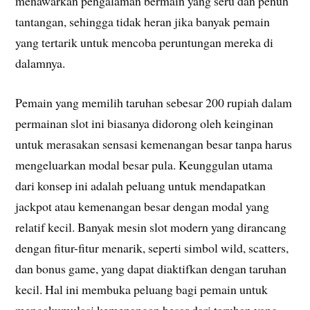
menawarkan pengalaman bermain yang seru dan penuh
tantangan, sehingga tidak heran jika banyak pemain
yang tertarik untuk mencoba peruntungan mereka di
dalamnya.
Pemain yang memilih taruhan sebesar 200 rupiah dalam
permainan slot ini biasanya didorong oleh keinginan
untuk merasakan sensasi kemenangan besar tanpa harus
mengeluarkan modal besar pula. Keunggulan utama
dari konsep ini adalah peluang untuk mendapatkan
jackpot atau kemenangan besar dengan modal yang
relatif kecil. Banyak mesin slot modern yang dirancang
dengan fitur-fitur menarik, seperti simbol wild, scatters,
dan bonus game, yang dapat diaktifkan dengan taruhan
kecil. Hal ini membuka peluang bagi pemain untuk