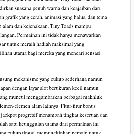
dirkan suasana penuh warna dan keajaiban dari
an grafik yang cerah, animasi yang halus, dan tema
n alam dan kejenakaan, Tiny Toads mampu
alangan. Permainan ini tidak hanya menawarkan
besar untuk meraih hadiah maksimal yang
lihan utama bagi mereka yang mencari sensasi
ngusung mekanisme yang cukup sederhana namun
apan dengan layar slot berukuran kecil namun
l yang muncul menggambarkan berbagai makhluk
 elemen-elemen alam lainnya. Fitur-fitur bonus
dan jackpot progresif menambah tingkat keseruan dan
lah satu keunggulan utama dari permainan ini
yang cukup tinggi, memungkinkan pemain untuk