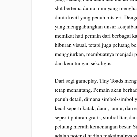
slot bertema dunia mini yang mengha
dunia kecil yang penuh misteri. Deng
yang menggabungkan unsur keajaiba
memikat hati pemain dari berbagai k
hiburan visual, tetapi juga peluang 
menggiurkan, membuatnya menjadi pi
dan keuntungan sekaligus.
Dari segi gameplay, Tiny Toads me
tetap menantang. Pemain akan berhad
penuh detail, dimana simbol-simbo
kecil seperti katak, daun, jamur, dan
seperti putaran gratis, simbol liar, 
peluang meraih kemenangan besar. Sa
adalah potensi hadiah maksimalnya 