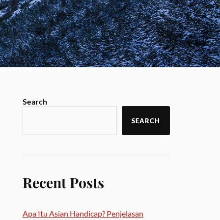
Search
SEARCH
Recent Posts
Apa Itu Asian Handicap? Penjelasan