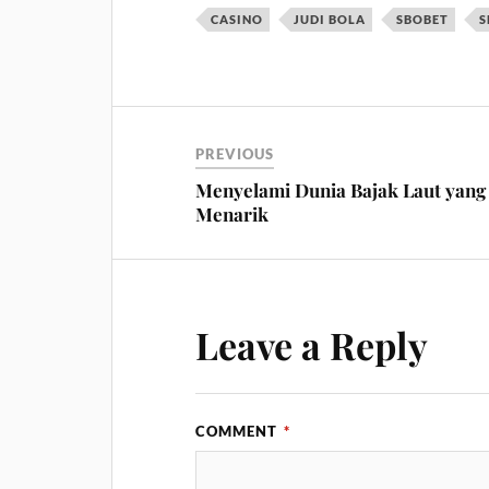
CASINO
JUDI BOLA
SBOBET
S
PREVIOUS
Menyelami Dunia Bajak Laut yang
Menarik
Leave a Reply
COMMENT
*