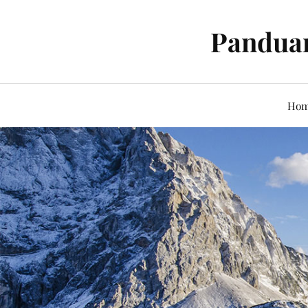
Panduan
Ho