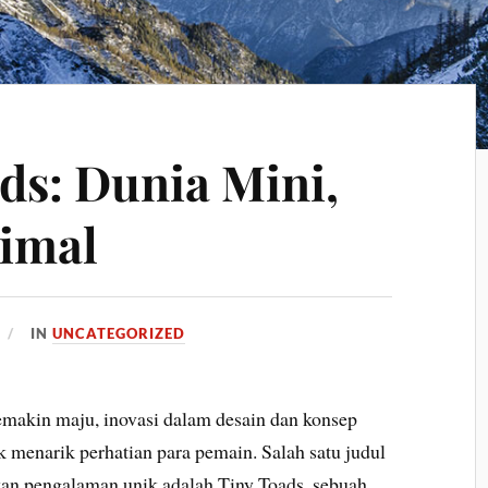
ads: Dunia Mini,
imal
IN
UNCATEGORIZED
emakin maju, inovasi dalam desain dan konsep
 menarik perhatian para pemain. Salah satu judul
an pengalaman unik adalah Tiny Toads, sebuah