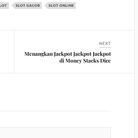
LOT
SLOT GACOR
SLOT ONLINE
NEXT
Menangkan Jackpot Jackpot Jackpot
di Money Stacks Dice