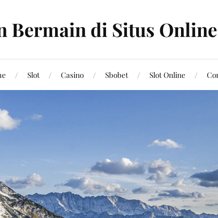
 Bermain di Situs Online
me
Slot
Casino
Sbobet
Slot Online
Con