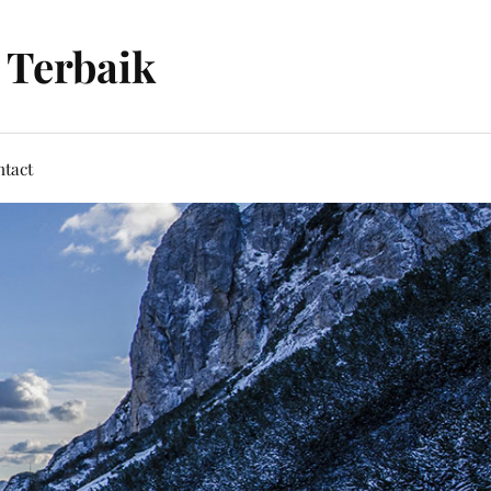
 Terbaik
tact