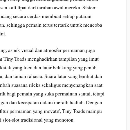
n kali lipat dari taruhan awal mereka. Sistem
ancang secara cerdas membuat setiap putaran
n, sehingga pemain terus tertarik untuk mencoba
ni.
ng, aspek visual dan atmosfer permainan juga
am Tiny Toads menghadirkan tampilan yang imut
atak yang lucu dan latar belakang yang penuh
u, dan taman rahasia. Suara latar yang lembut dan
bah suasana rileks sekaligus menyenangkan saat
rik bagi pemain yang suka permainan santai, tetapi
ngan dan kecepatan dalam meraih hadiah. Dengan
fitur permainan yang inovatif, Tiny Toads mampu
slot-slot tradisional yang monoton.